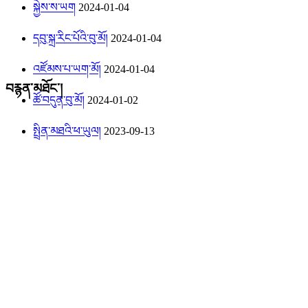
སྐྱེས་ས་ཡག
2024-01-04
དབུ་སྐྲ་རིང་པོའི་བུ་མོ།
2024-01-04
འཛོམས་པ་ཡག་མོ།
2024-01-04
བརྙན་མཐོང་།
ཚོ་བདུན་བུ་མོ།
2024-01-02
སྤྲིན་མཐའི་ཕ་ཡུལ།
2023-09-13