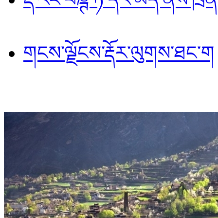
གངས་ལྗོངས་རྡོར་ལུགས་ཐང་ག