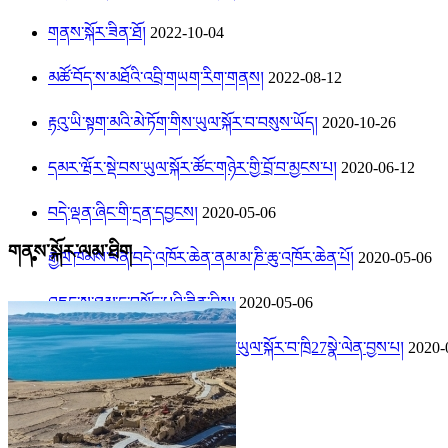
གནས་སྐོར་ཟིན་ཐོ།
2022-10-04
མཚོ་བོད་ས་མཐོའི་འབྲི་གཡག་རིག་གནས།
2022-08-12
རྟའུ་ཡི་སྟག་མའི་མེ་ཏོག་གིས་ཡུལ་སྐོར་བ་བསུས་ཡོད།
2020-10-26
དམར་ཝོར་སྡེ་བས་ཡུལ་སྐོར་ཚོང་གཉེར་གྱི་བྲོ་བ་མྱངས་པ།
2020-06-12
བདེ་ལྡན་ཞིང་གི་དྲན་དབྱངས།
2020-05-06
གནས་སྐོར་ལམ་ཐིག
རྒྱལ་ཁམས་ཕན་བདེ་འཁོར་ཆེན་ནམ་མ་ཎི་ཆུ་འཁོར་ཆེན་པོ།
2020-05-06
འཇང་ས་ཐམ་དུ་བསྐྱོད་པའི་ཟིན་བྲིས།
2020-05-06
ཟླ་མཆོད་དུས་ཆེན་རིང་བདེ་ཆེན་གྱིས་ཡུལ་སྐོར་བ་ཁྲི27སྣེ་ལེན་བྱས་པ།
2020-