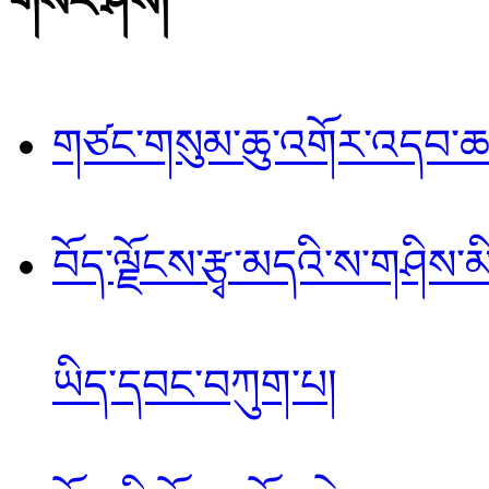
གསར་ཤོས།
གཙང་གསུམ་ཆུ་འགོར་འདབ་ཆག
བོད་ལྗོངས་རྩྭ་མདའི་ས་གཤིས་མི
ཡིད་དབང་བཀུག་པ།