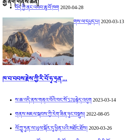
རྒྱ་ནག་གནས་ཆེན།
བོད་ཀྱི་ནང་འབབ་ཆུ་བོ་ཁག
2020-04-28
བཙན་པོའི་རྒྱལ་རབས་དུས་ཀྱི་ཁྲལ་རིགས་ལ་དཔྱད་པ།
2020-03-13
ཁ་བ་བབས་རྗེས་ཀྱི་རི་བོ་ཧྭ་ཧྲན་...
ས་ཆ་འདི་ནས་གནའ་བོའི་བང་སོ་570རྙེད་འདུག
2023-03-14
གནས་མཇལ་སྐབས་ཀྱི་རེག་ཟིན་ཉུང་བསྡུས།
2022-08-05
ལོ་ཀྱཱ་ཏུན་ལ་ཡུལ་སྐོར་དུ་ཕྱིན་པའི་མཐོང་ཐོས།
2020-03-26