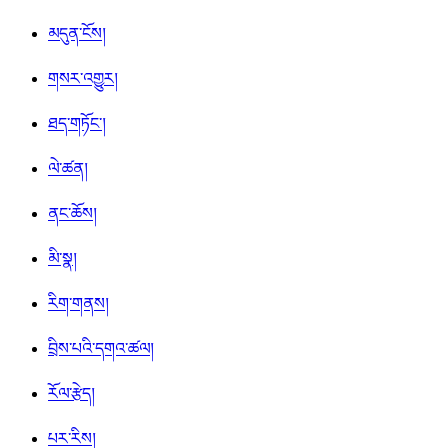
མདུན་ངོས།
གསར་འགྱུར།
ཐད་གཏོང་།
ལེ་ཚན།
ནང་ཆོས།
མི་སྣ།
རིག་གནས།
བྲིས་པའི་དགའ་ཚལ།
རོལ་རྩེད།
པར་རིས།