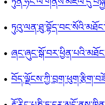
ཏུན་ཧོང་ལ་གནས་མཇལ་དུ་བསྐྱོད
ཏུའུ་ལན་ཐུ་བྷོད་བང་སོའི་མཐོང
ཞང་ཞུང་སྒོ་བར་ཕྱིན་པའི་མཐོང
བོད་ལྗོངས་ཀྱི་བྲག་ཕུག་རྩིག་བཟ
རྡོ་རིང་པཎྚི་ཏ་དར་མདོ་ནས་ཁྲི