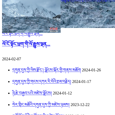
ལོ་ངོ་སྟོང་ཕྲག་གི་ལོ་རྒྱུས་ལྡན...
ལོ་ངོ་སྟོང་ཕྲག་གི་ལོ་རྒྱུས་ལྡན...
2024-02-07
དགུན་དུས་ཀྱི་ལིས་རྫོང་། ལྗོངས་སྐོར་གྱི་གནས་མཆོག
2024-01-26
དགུན་དུས་ཀྱི་གངས་དཀར་རི་བོའི་རྔམ་བརྗིད།
2024-01-17
ཉི་རྩེ་བརྒྱབ་པའི་མཛེས་ལྗོངས།
2024-01-12
སེར་གླིང་མཚོའི་དགུན་དུས་ཀྱི་མཛེས་ཉམས།
2023-12-22