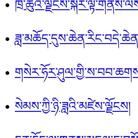
ཁྲོ་ཆུའི་ལྗོངས་སྐོར་ལྟེ་གནས
ཟླ་མཆོད་དུས་ཆེན་རིང་བདེ་ཆེན་
གསེར་ཧོར་ཤུལ་གྱི་ས་བབ་ཆག
སེམས་ཀྱི་ཉི་ཟླའི་མཛེས་ལྗོངས།