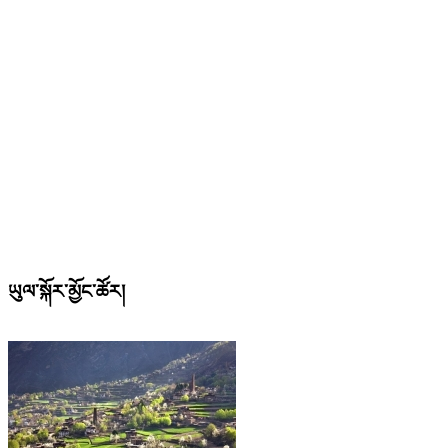
ཡུལ་སྐོར་མྱོང་ཚོར།