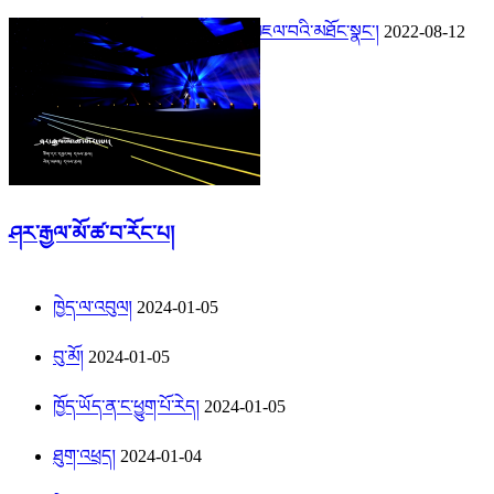
ཇིང་གུར་རྒྱལ་པོའི་དྲན་གསོ་ཁང་ལ་མཇལ་བའི་མཐོང་སྣང་།
2022-08-12
ཤར་རྒྱལ་མོ་ཚ་བ་རོང་པ།
ཁྱེད་ལ་འབུལ།
2024-01-05
བུ་མོ།
2024-01-05
ཁྱོད་ཡོད་ན་ང་ཕྱུག་པོ་རེད།
2024-01-05
ཐུག་འཕྲད།
2024-01-04