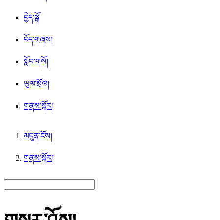
བྱེད་སྒོ
བོད་གཞས།
སློབ་གསོ།
ཡུལ་སྲོལ།
གནས་སྐོར།
མདུན་ངོས།
གནས་སྐོར།