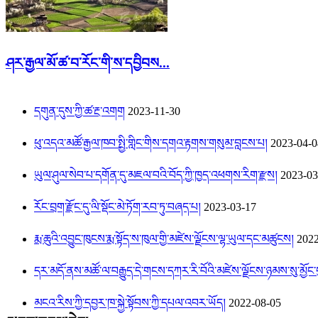
ཤར་རྒྱལ་མོ་ཚ་བ་རོང་གི་ས་དབྱིབས...
དགུན་དུས་ཀྱི་ཚ་རྔ་འགག
2023-11-30
ཕུ་འདའ་མཚོ་རྒྱལ་ཁབ་སྤྱི་གླིང་གིས་དགའ་རྟགས་གསུམ་བླངས་པ།
2023-04-0
ཡུལ་ཤུལ་སེབ་པ་དགོན་དུ་མཇལ་བའི་བོད་ཀྱི་ཁྱད་འཕགས་རིག་རྫས།
2023-03
རོང་བྲག་རྫོང་དུ་ལི་སྡོང་མེ་ཏོག་རབ་ཏུ་བཞད་པ།
2023-03-17
རྨ་ཆུའི་འབྱུང་ཁུངས་རྨ་སྟོད་ས་ཁུལ་གྱི་མཛེས་ལྗོངས་ལྷ་ཡུལ་དང་མཚུངས།
2022
དར་མདོ་ནས་མཚོ་ལ་བརྒྱུད་དེ་གངས་དཀར་རི་བོའི་མཛེས་ལྗོངས་ཉམས་སུ་མྱོང་དུ་
མངའ་རིས་ཀྱི་དབྱར་ཁ་སྐྱེ་སྟོབས་ཀྱི་དཔལ་འབར་ཡོད།
2022-08-05