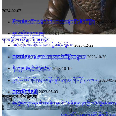
2024-02-07
རྫོགས་ཆེན་འབྲོག་རུ་སྡེ་བའི་གཡང་འཁྱིལ་སྟེང་གྲོང་ཚོའི་ངོ་སྤྲོད།
2024-01-09
དར་མདོའི་གནས་བཤད།
2024-01-09
གངས་ལྗོངས་མཐོ་སྒང་གི་འཛམ་གླིང་...
འཛམ་གླིང་ཡང་རྩེའི་ངོ་མཚར་གྱི་མཛེས་ལྗོངས།
2023-12-22
གནས་ཆེན་རྟའུ་སྦ་ཞབས་བྲག་དཀར་གྱི་ངོ་སྤྲོད་བསྡུས་པ།
2023-10-30
སྤྲིན་སྨུག་ཁྲོད་ཀྱི་མེ་ཏོག་རྫོང་།
2023-10-19
ཏུན་ཧོང་མའོ་ཀའོ་ཁུའུ་འམ་སྟོང་སྐུའི་བྲག་ཕུག་གི་ངོ་སྤྲོད་རགས་པ།
2023-05-
གནས་སྐོར་ཟིན་ཐོ།
2023-05-03
རང་བྱུང་མཛེས་ལྗོངས།
བོད་ལྗོངས་རྩྭ་མདའ་ཡི་ས་གཤིས་དང་མི་ཆོས་རིག་གནས་ཀྱི་མཛེས་ལྗོངས་ལས་ཡུ
གནའ་རྫས་རྟོག་ཞིབ་མཁས་ཅན་ལ་ཧུའུ་ཧྥུའུ་གཏོར་གཟུགས་མཆོད་རྟེན་གྱི་གསང