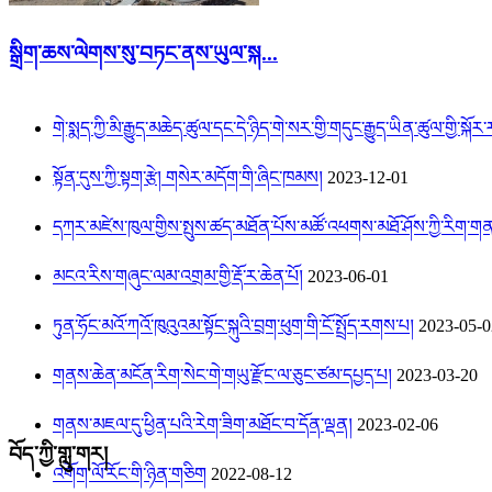
སྒྲིག་ཆས་ལེགས་སུ་བཏང་ནས་ཡུལ་སྐ...
གེ་སྨད་ཀྱི་མི་རྒྱུད་མཆེད་ཚུལ་དང་དེ་ཉིད་གེ་སར་གྱི་གདུང་རྒྱུད་ཡིན་ཚུལ་གྱི་སྐོ
སྟོན་དུས་ཀྱི་སྟག་རྩེ། གསེར་མདོག་གི་ཞིང་ཁམས།
2023-12-01
དཀར་མཛེས་ཁུལ་གྱིས་སྤུས་ཚད་མཐོན་པོས་མཚོ་འཕགས་མཐོ་ཤོས་ཀྱི་རིག་ག
མངའ་རིས་གཞུང་ལམ་འགྲམ་གྱི་རྡོ་ར་ཆེན་པོ།
2023-06-01
ཏུན་ཧོང་མའོ་ཀའོ་ཁུའུའམ་སྟོང་སྐུའི་བྲག་ཕུག་གི་ངོ་སྤྲོད་རགས་པ།
2023-05-0
གནས་ཆེན་མངོན་རིག་སེང་གེ་གཡུ་རྫོང་ལ་ཅུང་ཙམ་དཔྱད་པ།
2023-03-20
གནས་མཇལ་དུ་ཕྱིན་པའི་རེག་ཟིག་མཐོང་བ་དོན་ལྡན།
2023-02-06
བོད་ཀྱི་གླུ་གར།
འགོག་ལོ་རོང་གི་ཉིན་གཅིག
2022-08-12