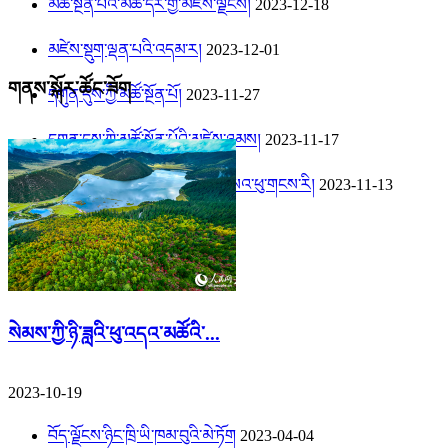
མཚོ་སྔོན་པོའི་མཚོ་དར་གྱི་མཛེས་ལྗོངས།
2023-12-18
མཛེས་སྡུག་ལྡན་པའི་འདམ་ར།
2023-12-01
གནས་སྐོར་ཚོང་ཟོག
དགུན་དུས་ཀྱི་མཚོ་སྔོན་པོ།
2023-11-27
དགུན་དུས་ཀྱི་མཚོ་སྔོན་པོའི་མཛེས་ཉམས།
2023-11-17
མཛེས་སྡུག་ཡིད་དབང་འཕྲོག་པའི་གསའ་ཕུ་གངས་རི།
2023-11-13
སེམས་ཀྱི་ཉི་ཟླའི་ཕུ་འདའ་མཚོའི་...
2023-10-19
བོད་ལྗོངས་ཉིང་ཁྲི་ཡི་ཁམ་བུའི་མེ་ཏོག
2023-04-04