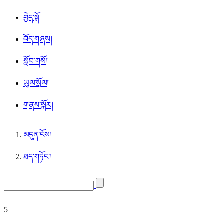
བྱེད་སྒོ
བོད་གཞས།
སློབ་གསོ།
ཡུལ་སྲོལ།
གནས་སྐོར།
མདུན་ངོས།
ཐད་གཏོང་།
5