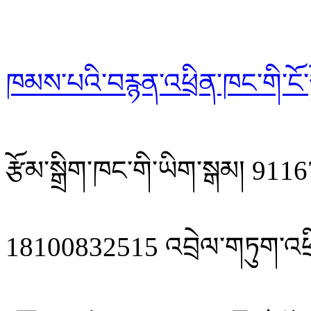
ཁམས་པའི་བརྙན་འཕྲིན་ཁང་གི་ངོ་ས
རྩོམ་སྒྲིག་ཁང་གི་ཡིག་སྒམ། 
18100832515 འབྲེལ་གཏུག་འཕྲ