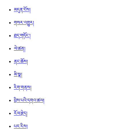
མདུན་ངོས།
གསར་འགྱུར།
ཐད་གཏོང་།
ལེ་ཚན།
ནང་ཆོས།
མི་སྣ།
རིག་གནས།
བྲིས་པའི་དགའ་ཚལ།
རོལ་རྩེད།
པར་རིས།