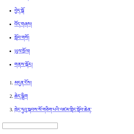
བྱེད་སྒོ
བོད་གཞས།
སློབ་གསོ།
ཡུལ་སྲོལ།
གནས་སྐོར།
མདུན་ངོས།
ཆེད་སྒྲིག
ཁྲེང་ཏུའུ་སྐབས་སོ་གཅིག་པའི་འཛམ་གླིང་སློབ་ཆེན་