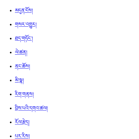
མདུན་ངོས།
གསར་འགྱུར།
ཐད་གཏོང་།
ལེ་ཚན།
ནང་ཆོས།
མི་སྣ།
རིག་གནས།
བྲིས་པའི་དགའ་ཚལ།
རོལ་རྩེད།
པར་རིས།