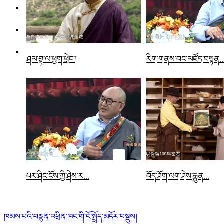
ཤམ་བྷ་ལ་ཕྱག་ཕྲེང་།
རིག་གནས་བང་མཛོད་བསྟན..
པར་ཤིང་ངོས་ཀྱི་ཤེས་ར...
བོད་ཤོག་ལག་ཤེས་རྒྱུན...
ཁམས་པའི་བརྙན་འཕྲིན་ཁང་གི་ངོ་སྤྲོད་མདོར་བསྡུས།