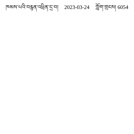
ཁམས་པའི་བརྙན་འཕྲིན་དྲ་བ།
2023-03-24
ཀློག་གྲངས།
6054