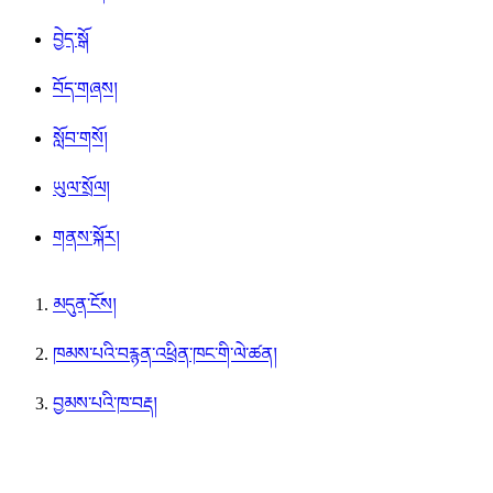
བྱེད་སྒོ
བོད་གཞས།
སློབ་གསོ།
ཡུལ་སྲོལ།
གནས་སྐོར།
མདུན་ངོས།
ཁམས་པའི་བརྙན་འཕྲིན་ཁང་གི་ལེ་ཚན།
བྱམས་པའི་ཁ་བརྡ།