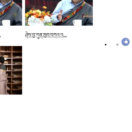
.
ཤེས་བྱ་ཀུན་ཁྱབ་བཀའ་འ...