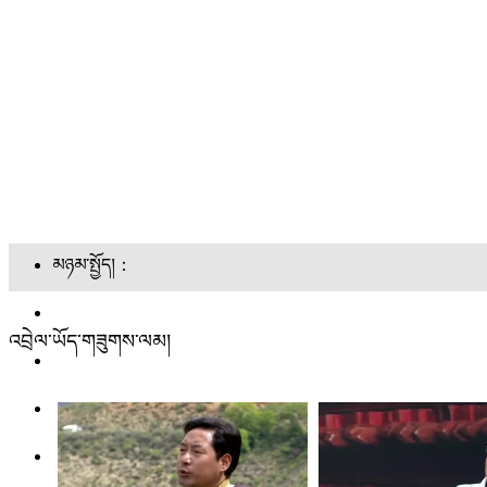
མཉམ་སྤྱོད།：
འབྲེལ་ཡོད་གཟུགས་ལམ།