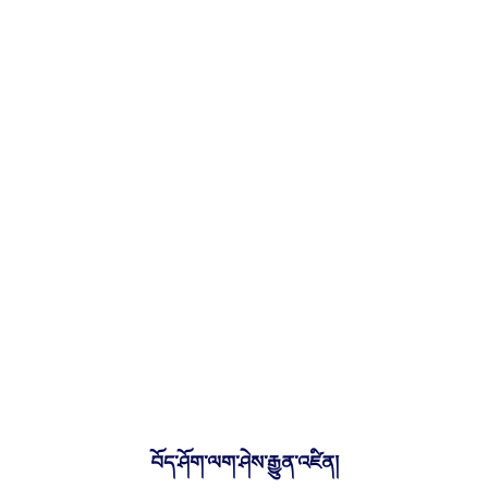
བོད་ཤོག་ལག་ཤེས་རྒྱུན་འཛིན།