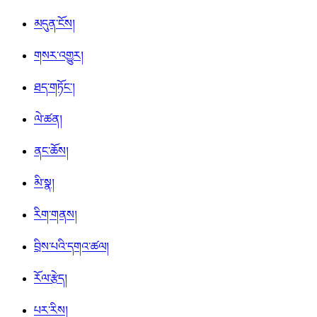
མདུན་ངོས།
གསར་འགྱུར།
ཐད་གཏོང་།
ལེ་ཚན།
ནང་ཆོས།
མི་སྣ།
རིག་གནས།
བྲིས་པའི་དགའ་ཚལ།
རོལ་རྩེད།
པར་རིས།