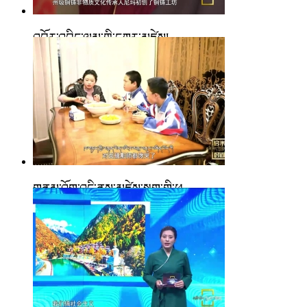
འབྱོར་འབྲིང་ལམ་གྱི་དཀར་མཛེས།
གནམ་འོག་འདི་ནས་མཛེས་སྡུག་གི་ཕུ...