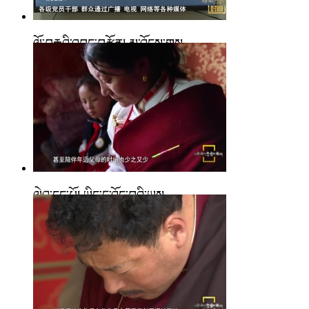
ལོ་བརྒྱའི་འབད་བརྩོན། མ་འོངས་གས...
ལེའུ་དང་པོ། ཡིད་དུ་འོང་བའི་ཡུས...