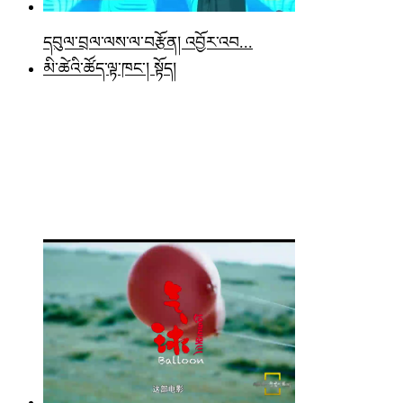
དབུལ་བྲལ་ལས་ལ་བརྩོན། འབྱོར་འབ...
མི་ཚེའི་ཚོད་ལྟ་ཁང་། སྟོད།