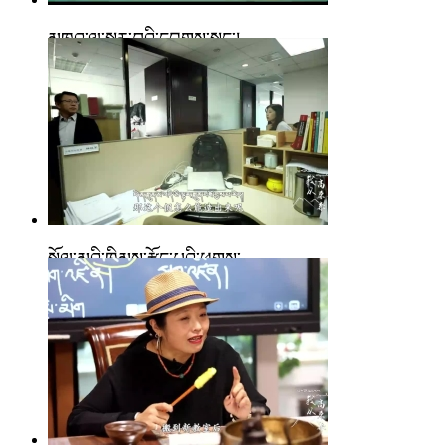
མཁའ་ལ་སྤུར་བའི་དབུགས་སྒང་།
སྒྲོལ་མའི་ཁྲིམས་རྩོད་པའི་ཕུགས་...