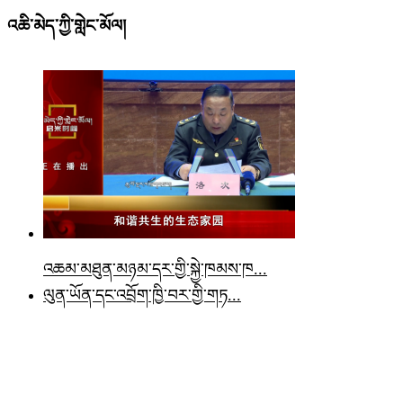
འཆི་མེད་ཀྱི་གླེང་མོལ།
འཆམ་མཐུན་མཉམ་དར་གྱི་སྐྱེ་ཁམས་ཁ...
ལུན་ཡོན་དང་འབྲོག་ཁྱི་བར་གྱི་གཏ...