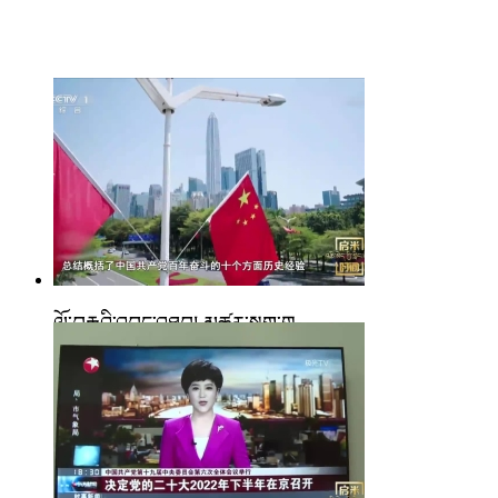
ལོ་བརྒྱའི་འབད་འཐབ། མཚར་སྡུག་གྲ...