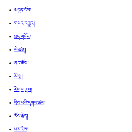
མདུན་ངོས།
གསར་འགྱུར།
ཐད་གཏོང་།
ལེ་ཚན།
ནང་ཆོས།
མི་སྣ།
རིག་གནས།
བྲིས་པའི་དགའ་ཚལ།
རོལ་རྩེད།
པར་རིས།