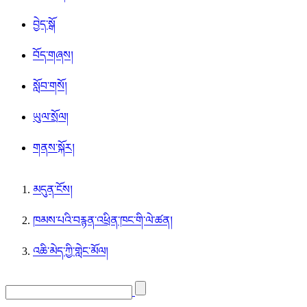
བྱེད་སྒོ
བོད་གཞས།
སློབ་གསོ།
ཡུལ་སྲོལ།
གནས་སྐོར།
མདུན་ངོས།
ཁམས་པའི་བརྙན་འཕྲིན་ཁང་གི་ལེ་ཚན།
འཆི་མེད་ཀྱི་གླེང་མོལ།