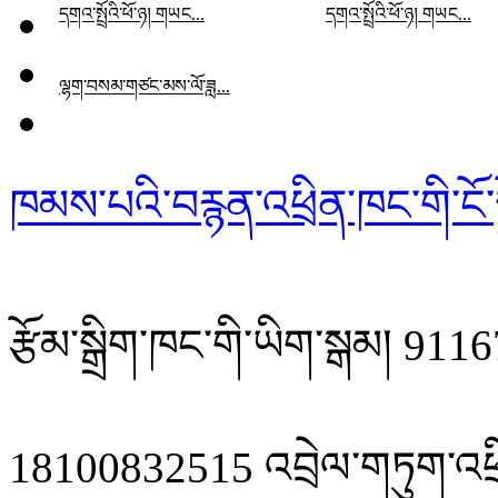
དགའ་སྤྲོའི་ཕོ་ཉ། གཡང...
དགའ་སྤྲོའི་ཕོ་ཉ། གཡང...
ལྷག་བསམ་གཙང་མས་ལོ་ཟླ...
ཁམས་པའི་བརྙན་འཕྲིན་ཁང་གི་ངོ་ས
རྩོམ་སྒྲིག་ཁང་གི་ཡིག་སྒམ། 
18100832515 འབྲེལ་གཏུག་འཕྲ