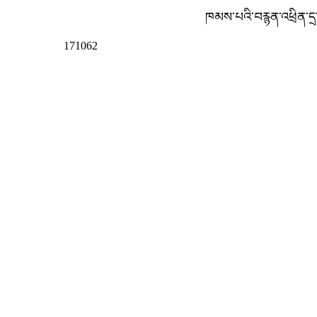
ཁམས་པའི་བརྙན་འཕྲིན་དྲ
171062