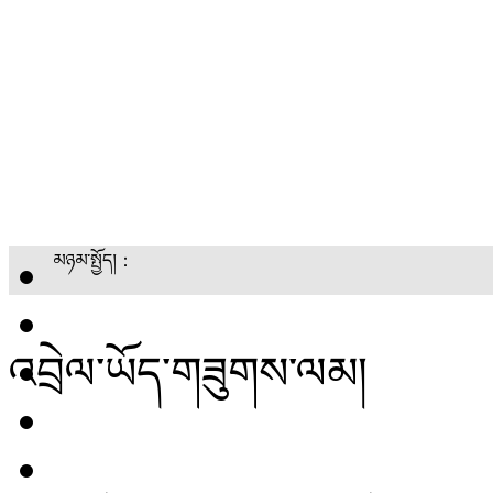
མཉམ་སྤྱོད།：
འབྲེལ་ཡོད་གཟུགས་ལམ།