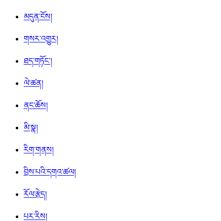
མདུན་ངོས།
གསར་འགྱུར།
ཐད་གཏོང་།
ལེ་ཚན།
ནང་ཆོས།
མི་སྣ།
རིག་གནས།
བྲིས་པའི་དགའ་ཚལ།
རོལ་རྩེད།
པར་རིས།