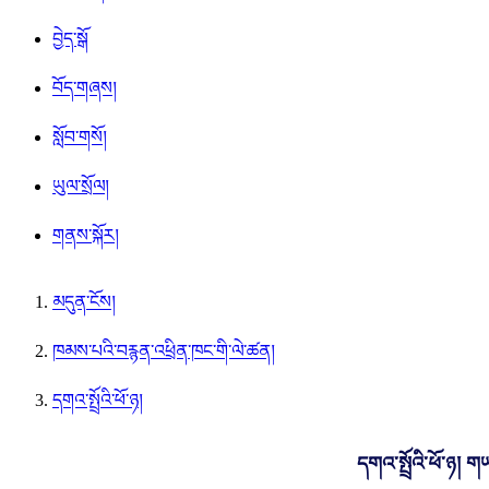
བྱེད་སྒོ
བོད་གཞས།
སློབ་གསོ།
ཡུལ་སྲོལ།
གནས་སྐོར།
མདུན་ངོས།
ཁམས་པའི་བརྙན་འཕྲིན་ཁང་གི་ལེ་ཚན།
དགའ་སྤྲོའི་ཕོ་ཉ།
དགའ་སྤྲོའི་ཕོ་ཉ། 