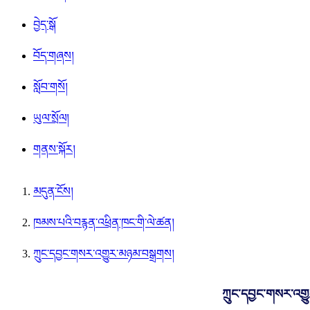
བྱེད་སྒོ
བོད་གཞས།
སློབ་གསོ།
ཡུལ་སྲོལ།
གནས་སྐོར།
མདུན་ངོས།
ཁམས་པའི་བརྙན་འཕྲིན་ཁང་གི་ལེ་ཚན།
ཀྲུང་དབྱང་གསར་འགྱུར་མཉམ་བསྒྲགས།
ཀྲུང་དབྱང་གསར་འག