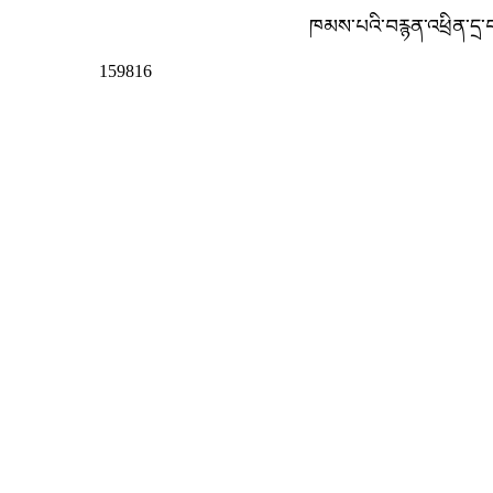
ཁམས་པའི་བརྙན་འཕྲིན་དྲ་
159816