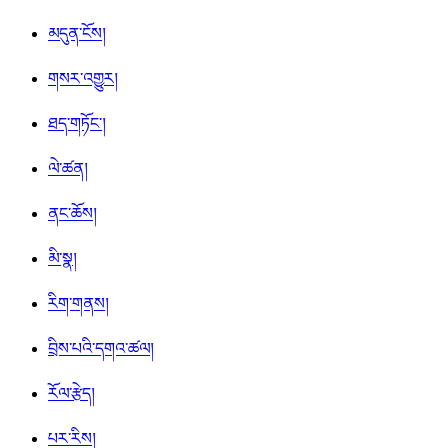
མདུན་ངོས།
གསར་འགྱུར།
ཐད་གཏོང་།
ལེ་ཚན།
ནང་ཆོས།
མི་སྣ།
རིག་གནས།
བྲིས་པའི་དགའ་ཚལ།
རོལ་རྩེད།
པར་རིས།