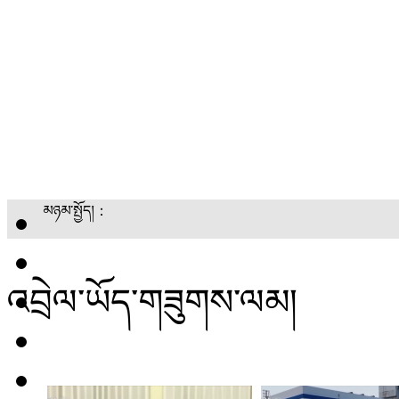
མཉམ་སྤྱོད།：
འབྲེལ་ཡོད་གཟུགས་ལམ།