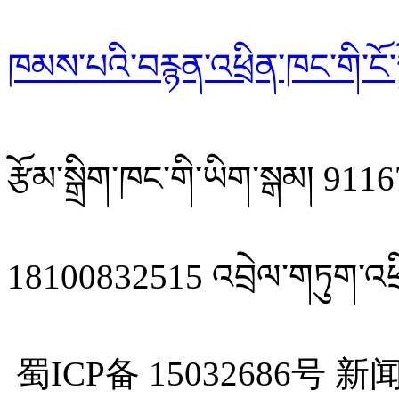
ཁམས་པའི་བརྙན་འཕྲིན་ཁང་གི་ངོ་ས
རྩོམ་སྒྲིག་ཁང་གི་ཡིག་སྒམ། 
18100832515 འབྲེལ་གཏུག་འཕྲ
蜀ICP备 15032686