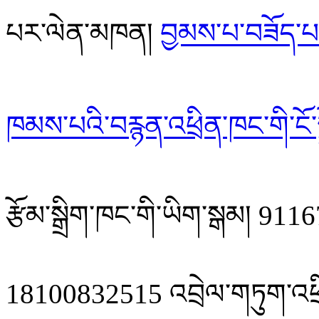
པར་ལེན་མཁན།
བྱམས་པ་བཟོད་པ
ཁམས་པའི་བརྙན་འཕྲིན་ཁང་གི་ངོ་ས
རྩོམ་སྒྲིག་ཁང་གི་ཡིག་སྒམ། 
18100832515 འབྲེལ་གཏུག་འཕྲ