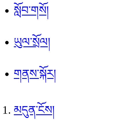
སློབ་གསོ།
ཡུལ་སྲོལ།
གནས་སྐོར།
མདུན་ངོས།