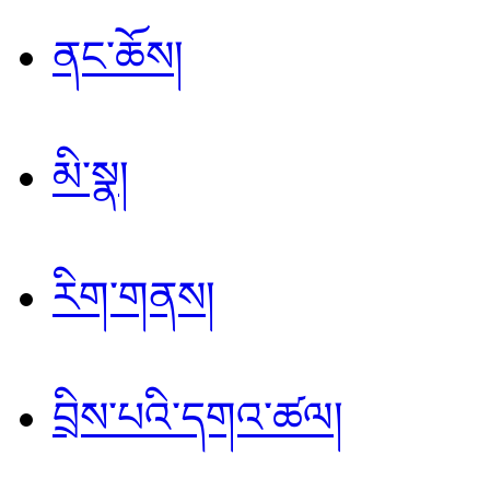
ནང་ཆོས།
མི་སྣ།
རིག་གནས།
བྲིས་པའི་དགའ་ཚལ།