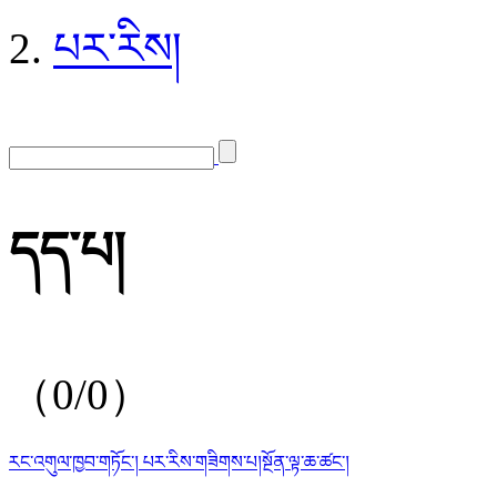
པར་རིས།
དད་པ།
（
0
/
0
）
རང་འགུལ་ཁྱབ་གཏོང་།
པར་རིས་གཟིགས་པ།
སྔོན་ལྟ་ཆ་ཚང་།