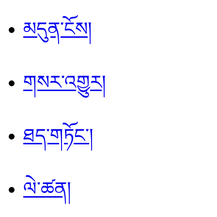
མདུན་ངོས།
གསར་འགྱུར།
ཐད་གཏོང་།
ལེ་ཚན།