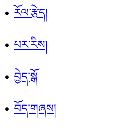
རོལ་རྩེད།
པར་རིས།
བྱེད་སྒོ
བོད་གཞས།