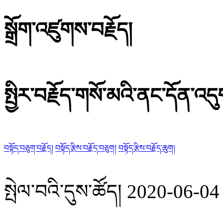
སྒྲོག་འཛུགས་བརྗོད།
སྤྱིར་བརྗོད་གསོ་མའི་ནང་དོན་འད
བསྟོད་བཅུག་བརྗོད།
བསྟོད་རྩིས་བརྗོད་བཅུག།
བསྟོད་རྩིས་བརྗོད་ཆུག།
སྤེལ་བའི་དུས་ཚོད།
2020-06-04