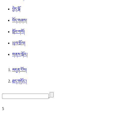
བྱེད་སྒོ
བོད་གཞས།
སློབ་གསོ།
ཡུལ་སྲོལ།
གནས་སྐོར།
མདུན་ངོས།
ཐད་གཏོང་།
5