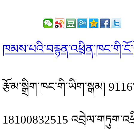
ཁམས་པའི་བརྙན་འཕྲིན་ཁང་གི་ངོ་ས
རྩོམ་སྒྲིག་ཁང་གི་ཡིག་སྒམ། 
18100832515 འབྲེལ་གཏུག་འཕྲ