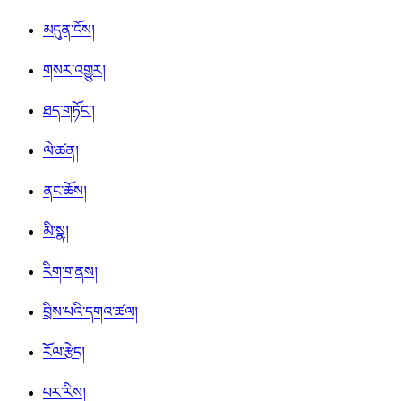
མདུན་ངོས།
གསར་འགྱུར།
ཐད་གཏོང་།
ལེ་ཚན།
ནང་ཆོས།
མི་སྣ།
རིག་གནས།
བྲིས་པའི་དགའ་ཚལ།
རོལ་རྩེད།
པར་རིས།