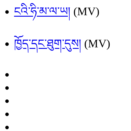
ངའི་ཧི་མ་ལ་ཡ།
(MV)
ཁྱོད་དང་ཐུག་དུས།
(MV)