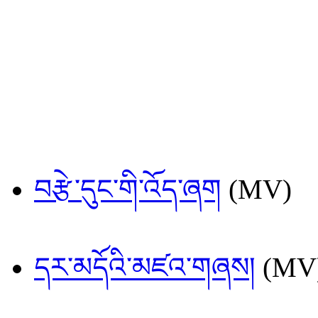
བརྩེ་དུང་གི་འོད་ཞག
(MV)
དར་མདོའི་མཛའ་གཞས།
(MV