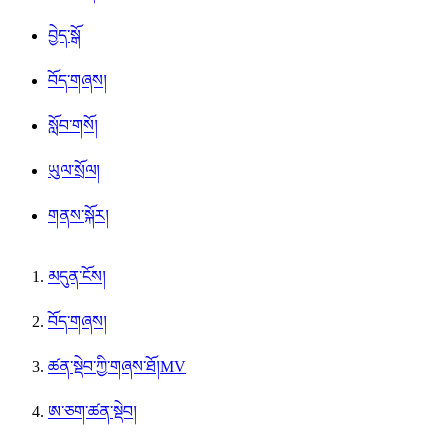
བྱེད་སྒོ
བོད་གཞས།
སློབ་གསོ།
ཡུལ་སྲོལ།
གནས་སྐོར།
མདུན་ངོས།
བོད་གཞས།
ཚན་སྡེབ་ཀྱི་གཞས་ཐོ།MV
ཨ་ཅག་ཚན་སྡེབ།