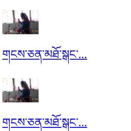
གངས་ཅན་མཐོ་སྒང་...
གངས་ཅན་མཐོ་སྒང་...