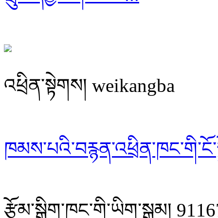
འཕྲིན་སྟེགས། weikangba
ཁམས་པའི་བརྙན་འཕྲིན་ཁང་གི་ངོ་ས
རྩོམ་སྒྲིག་ཁང་གི་ཡིག་སྒམ། 