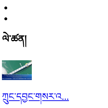
ལེ་ཚན།
ཀྲུང་དབྱང་གསར་འ...