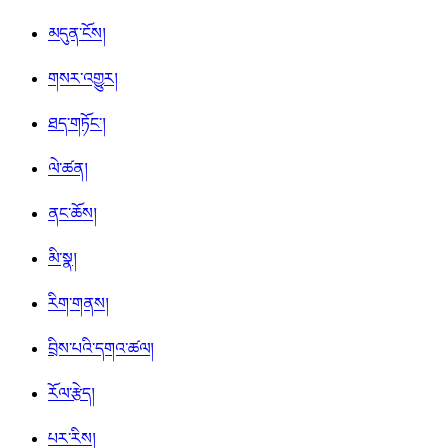
མདུན་ངོས།
གསར་འགྱུར།
ཐད་གཏོང་།
ལེ་ཚན།
ནང་ཆོས།
མི་སྣ།
རིག་གནས།
བྲིས་པའི་དགའ་ཚལ།
རོལ་རྩེད།
པར་རིས།