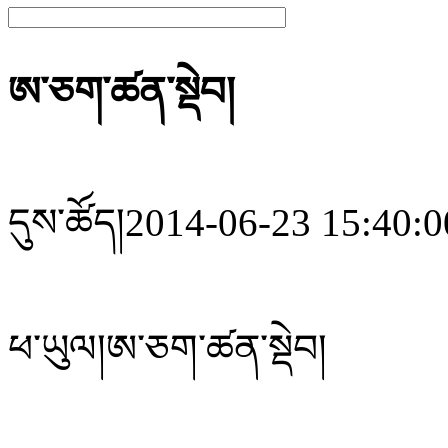
ཨ་ཅག་ཚན་སྡེབ།
དུས་ཚོད།
2014-06-23 15:40:0
ཕ་ཡུལ།
ཨ་ཅག་ཚན་སྡེབ།