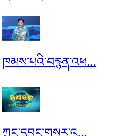
ཁམས་པའི་བརྙན་འཕ...
ཀྲུང་དབྱང་གསར་འ...