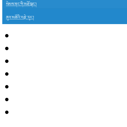
སེམས་ནང་གི་མཐོ་སྒང་།
ནུབ་མཚོའི་བརྩེ་དུང་།