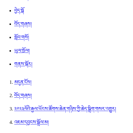
བྱེད་སྒོ
བོད་གཞས།
སློབ་གསོ།
ཡུལ་སྲོལ།
གནས་སྐོར།
མདུན་ངོས།
བོད་གཞས།
༢༠༢༣ལོའི་རྒྱལ་ཡོངས་ཚོགས་ཆེན་གཉིས་ཀྱི་ཆེད་སྒྲིག་གསར་འགྱུར།
འཇམ་དབྱངས་སྒྲོལ་མ།