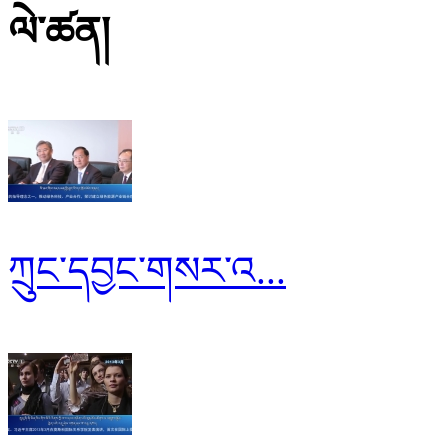
ལེ་ཚན།
ཀྲུང་དབྱང་གསར་འ...