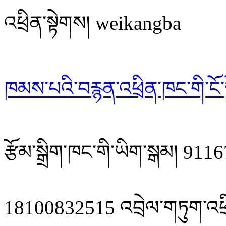
འཕྲིན་སྟེགས། weikangba
ཁམས་པའི་བརྙན་འཕྲིན་ཁང་གི་ངོ་ས
རྩོམ་སྒྲིག་ཁང་གི་ཡིག་སྒམ། 
18100832515 འབྲེལ་གཏུག་འཕྲ