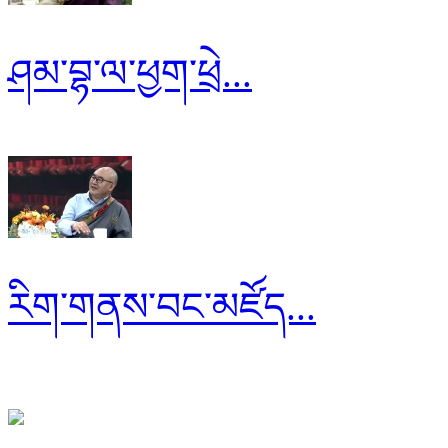
ཤམ་བྷ་ལ་ཕྱག་ཕྲེ...
རིག་གནས་བང་མཛོད...