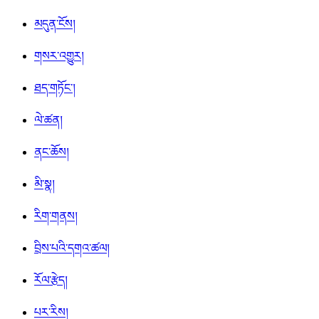
མདུན་ངོས།
གསར་འགྱུར།
ཐད་གཏོང་།
ལེ་ཚན།
ནང་ཆོས།
མི་སྣ།
རིག་གནས།
བྲིས་པའི་དགའ་ཚལ།
རོལ་རྩེད།
པར་རིས།