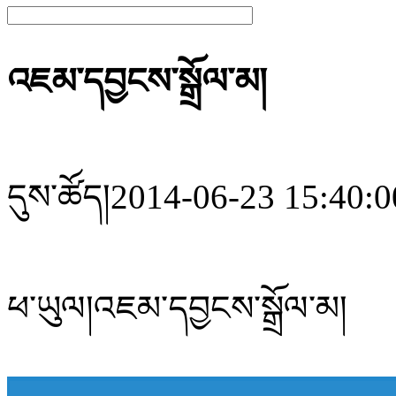
འཇམ་དབྱངས་སྒྲོལ་མ།
དུས་ཚོད།
2014-06-23 15:40:0
ཕ་ཡུལ།
འཇམ་དབྱངས་སྒྲོལ་མ།