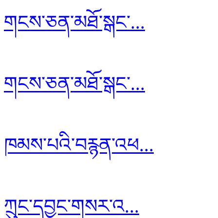
གངས་ཅན་མཐོ་སྒང་...
གངས་ཅན་མཐོ་སྒང་...
ཁམས་པའི་བརྙན་འཕ...
ཀྲུང་དབྱང་གསར་འ...