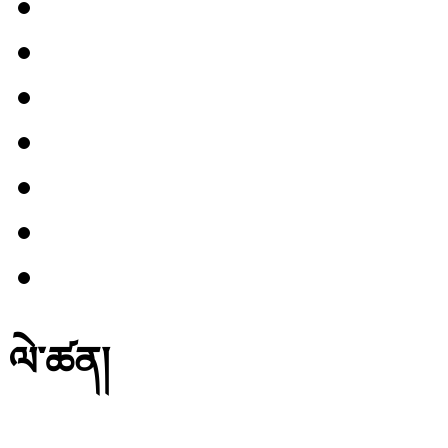
ལེ་ཚན།