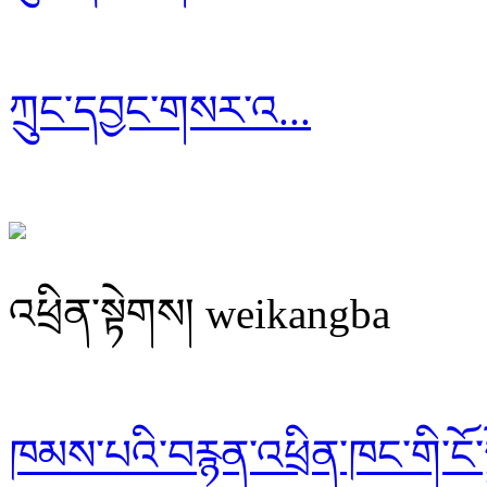
ཀྲུང་དབྱང་གསར་འ...
འཕྲིན་སྟེགས། weikangba
ཁམས་པའི་བརྙན་འཕྲིན་ཁང་གི་ངོ་ས