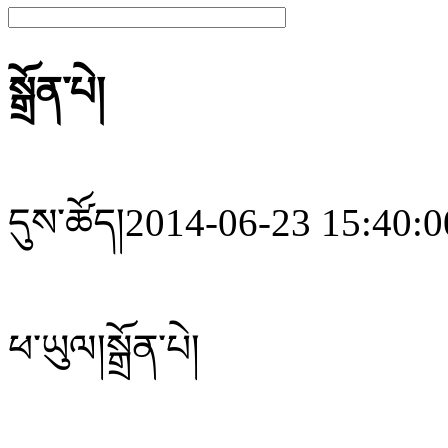
སྒྲོན་པེ།
དུས་ཚོད།
2014-06-23 15:40:0
ཕ་ཡུལ།
སྒྲོན་པེ།