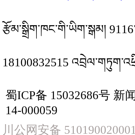
རྩོམ་སྒྲིག་ཁང་གི་ཡིག་སྒམ། 
18100832515 འབྲེལ་གཏུག་འཕྲ
蜀ICP备 15032686
14-000059
川公网安备 51019002000