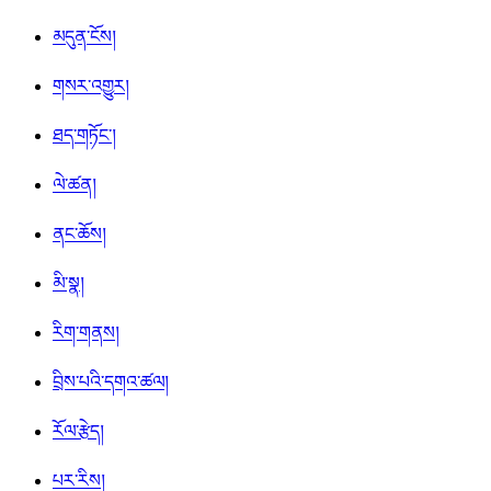
མདུན་ངོས།
གསར་འགྱུར།
ཐད་གཏོང་།
ལེ་ཚན།
ནང་ཆོས།
མི་སྣ།
རིག་གནས།
བྲིས་པའི་དགའ་ཚལ།
རོལ་རྩེད།
པར་རིས།