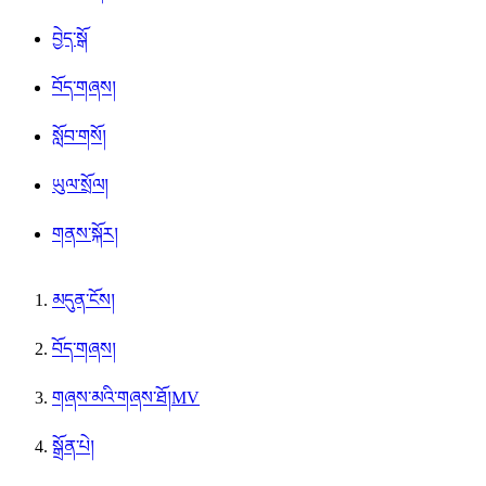
བྱེད་སྒོ
བོད་གཞས།
སློབ་གསོ།
ཡུལ་སྲོལ།
གནས་སྐོར།
མདུན་ངོས།
བོད་གཞས།
གཞས་མའི་གཞས་ཐོ།MV
སྒྲོན་པེ།