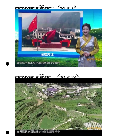
གངས་ཅན་མཐོ་སྒང་། ༼༢༠.༧.༥༽
གངས་ཅན་མཐོ་སྒང་། ༼༢༠.༦.༢༨༽