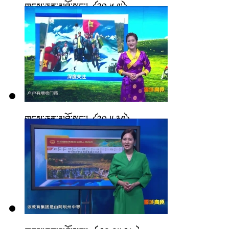
གངས་ཅན་མཐོ་སྒང་། ༼༢༠.༦.༧༽
གངས་ཅན་མཐོ་སྒང་། ༼༢༠.༥.༣༡༽