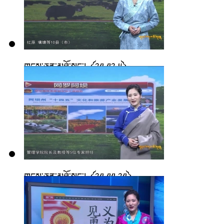
གངས་ཅན་མཐོ་སྒང་། ༼༢༡.༡༢.༥༽
གངས་ཅན་མཐོ་སྒང་། ༼༢༡.༡༡.༢༡༽