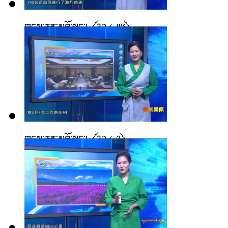
གངས་ཅན་མཐོ་སྒང་། ༼༢༠.༨.༡༦༽
གངས་ཅན་མཐོ་སྒང་། ༼༢༠.༨.༩༽