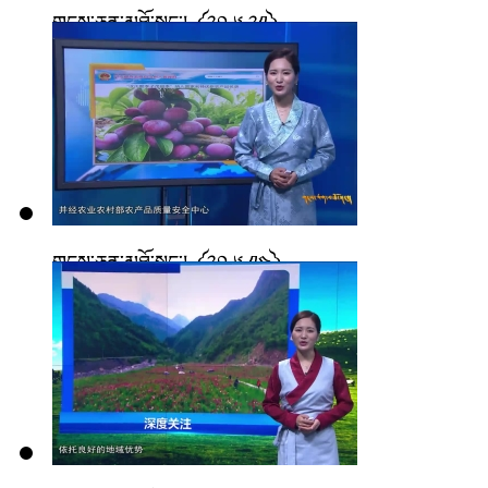
གངས་ཅན་མཐོ་སྒང་། ༼༢༠.༦.༢༡༽
གངས་ཅན་མཐོ་སྒང་། ༼༢༠.༦.༡༤༽