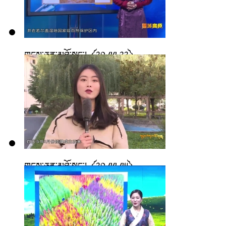
གངས་ཅན་མཐོ་སྒང་། ༼༢༠.༡༡.༢༢༽
གངས་ཅན་མཐོ་སྒང་། ༼༢༠.༡༡.༡༥༽