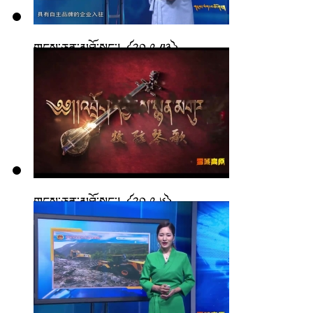
གངས་ཅན་མཐོ་སྒང་། ༼༢༠.༩.༡༣༽
གངས་ཅན་མཐོ་སྒང་། ༼༢༠.༩.༦༽