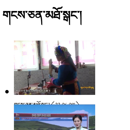
གངས་ཅན་མཐོ་སྒང་།
གངས་ཅན་མཐོ་སྒང་།༼ ༢༢.༠༨.༠༧ ༽