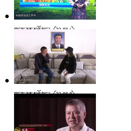
གངས་ཅན་མཐོ་སྒང་། ༼༢༠.༡༡.༨༽
གངས་ཅན་མཐོ་སྒང་། ༼༢༠.༡༡.༡༽