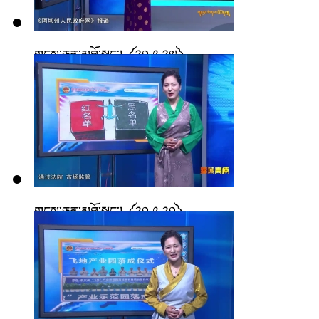
གངས་ཅན་མཐོ་སྒང་། ༼༢༠.༩.༢༧༽
གངས་ཅན་མཐོ་སྒང་། ༼༢༠.༩.༢༠༽