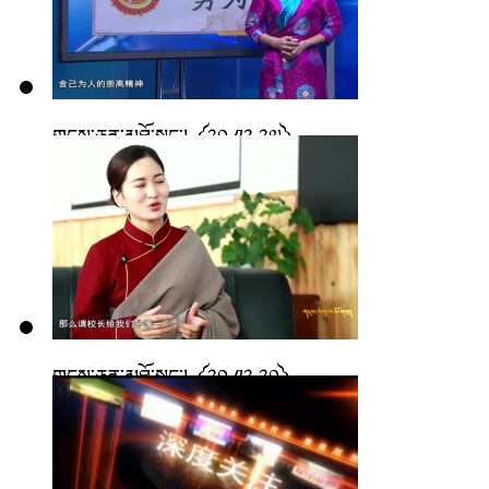
གངས་ཅན་མཐོ་སྒང་། ༼༢༠.༡༢.༢༧༽
གངས་ཅན་མཐོ་སྒང་། ༼༢༠.༡༢.༢༠༽