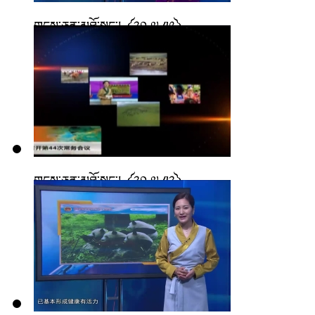
གངས་ཅན་མཐོ་སྒང་། ༼༢༠.༧.༡༩༽
གངས་ཅན་མཐོ་སྒང་། ༼༢༠.༧.༡༢༽