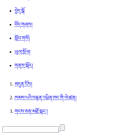
བྱེད་སྒོ
བོད་གཞས།
སློབ་གསོ།
ཡུལ་སྲོལ།
གནས་སྐོར།
མདུན་ངོས།
ཁམས་པའི་བརྙན་འཕྲིན་ཁང་གི་ལེ་ཚན།
གངས་ཅན་མཐོ་སྒང་།