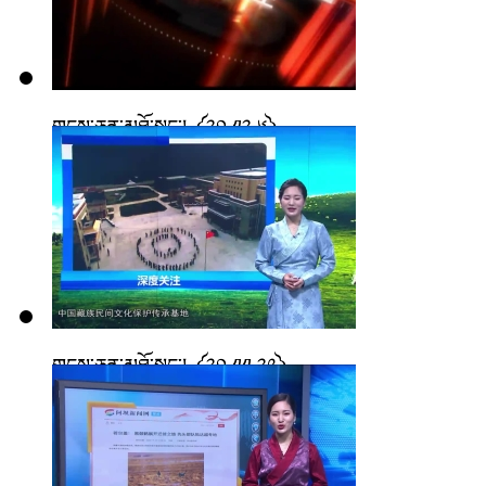
གངས་ཅན་མཐོ་སྒང་། ༼༢༠.༡༢.༦༽
གངས་ཅན་མཐོ་སྒང་། ༼༢༠.༡༡.༢༩༽