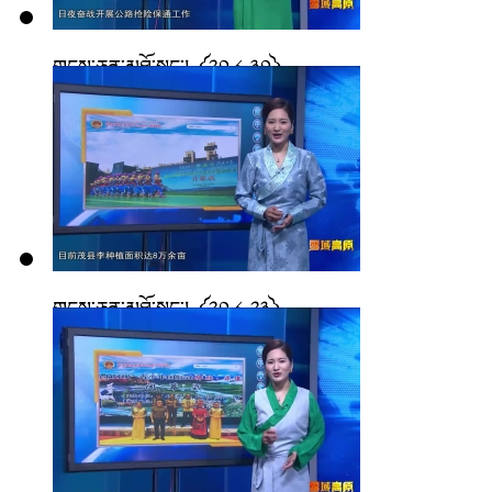
གངས་ཅན་མཐོ་སྒང་། ༼༢༠.༨.༣༠༽
གངས་ཅན་མཐོ་སྒང་། ༼༢༠.༨.༢༣༽