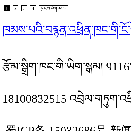
1
2
3
4
དྲ་ངོས་འོག་མ། >
ཁམས་པའི་བརྙན་འཕྲིན་ཁང་གི་ངོ་ས
རྩོམ་སྒྲིག་ཁང་གི་ཡིག་སྒམ། 
18100832515 འབྲེལ་གཏུག་འཕྲ
蜀ICP备 15032686