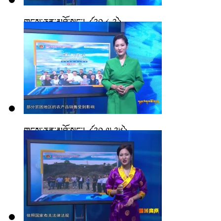
གངས་ཅན་མཐོ་སྒང་། ༼༢༠.༨.༢༽
གངས་ཅན་མཐོ་སྒང་། ༼༢༠.༧.༢༦༽