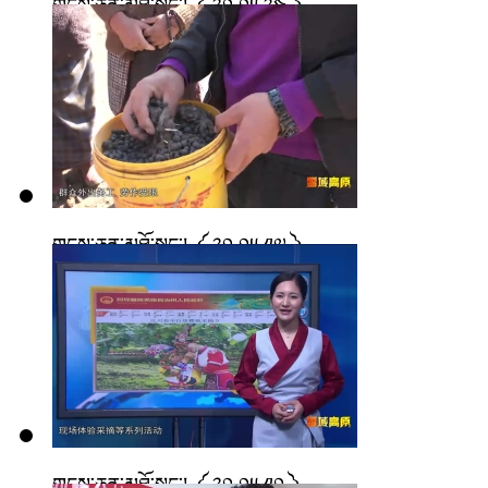
གངས་ཅན་མཐོ་སྒང་། ༼ ༢༠.༠༥.༢༤ ༽
གངས་ཅན་མཐོ་སྒང་། ༼ ༢༠.༠༥.༡༧ ༽
གངས་ཅན་མཐོ་སྒང་། ༼ ༢༠.༠༥.༡༠ ༽