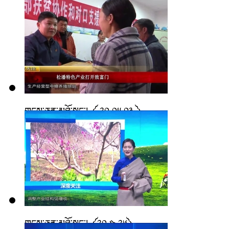
གངས་ཅན་མཐོ་སྒང་། ༼ ༢༠.༠༥.༠༣ ༽
གངས་ཅན་མཐོ་སྒང་། ༼༢༠.༤.༢༦༽