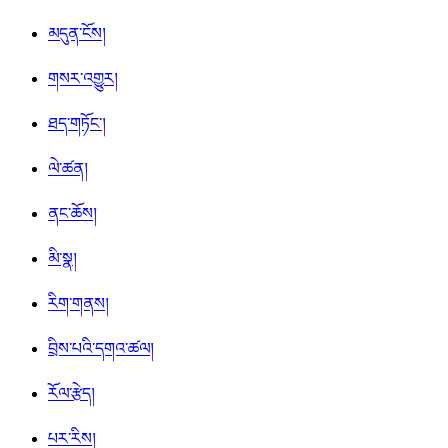
མདུན་ངོས།
གསར་འགྱུར།
ཐད་གཏོང་།
ལེ་ཚན།
ནང་ཆོས།
མི་སྣ།
རིག་གནས།
བྲིས་པའི་དགའ་ཚལ།
རོལ་རྩེད།
པར་རིས།