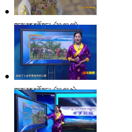
གངས་ཅན་མཐོ་སྒང་། ༼༢༠.༡༠.༡༡༽
གངས་ཅན་མཐོ་སྒང་། ༼༢༠.༡༠.༤༽