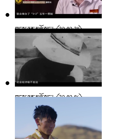
གངས་ཅན་མཐོ་སྒང་། ༼༢༠.༡༠.༢༥༽
གངས་ཅན་མཐོ་སྒང་། ༼༢༠.༡༠.༡༨༽