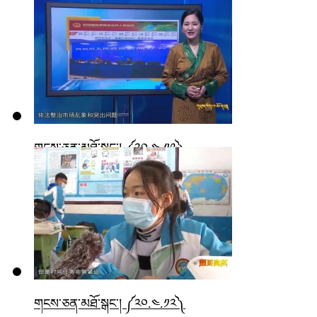
གངས་ཅན་མཐོ་སྒང་། ༼༢༠.༤.༡༩༽
གངས་ཅན་མཐོ་སྒང་། ༼༢༠.༤.༡༢༽